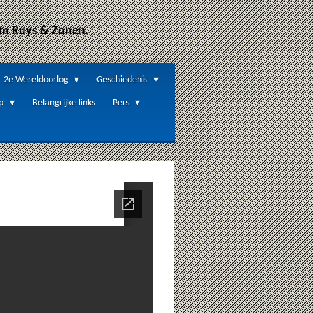
Wm Ruys & Zonen.
2e Wereldoorlog
Geschiedenis
ep
Belangrijke links
Pers