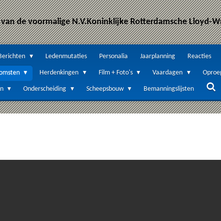
 van de voormalige N.V.Koninklijke Rotterdamsche Lloyd-
Berichten
Ledenmutaties
Personalia
Jaarplanning
Reacties
komsten
Herdenkingen
Film + Foto's
Vaardagen
Opro
en
Onderscheiding
Scheepsbouw
Bemanningslijsten