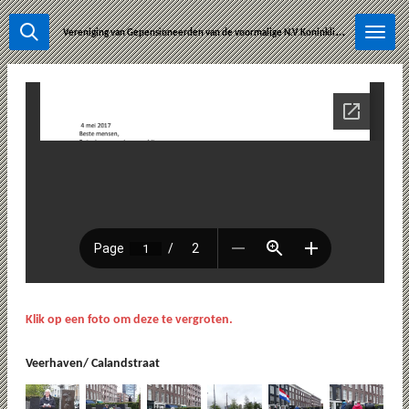
Ga
V
ereniging van Gepensioneerden van de voormalige N.V.Koninklijke Rotterdamsche Lloyd-Wm Ruys & Zonen.
direct
naar
de
hoofdinhoud
Klik op een foto om deze te vergroten.
Veerhaven/ Calandstraat