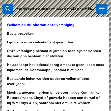
Ga
V
ereniging van Gepensioneerden van de voormalige N.V.Koninklijke Rotterdamsche Lloyd-Wm Ruys & Zonen.
direct
naar
de
Welkom op de site van onze vereniging.
hoofdinhoud
Beste bezoeker.
Fijn dat u onze website hebt gevonden.
Onze vereniging bestaat al jaren en toch zijn er mensen
die van ons bestaan niet afweten.
Helaas loopt het ledental terug omdat er geen leden meer
bijkomen, de maatschappij bestaat niet meer.
Bestaande leden worden ouder en vallen af door
overlijden.
Mocht u gevaren hebben bij de voormalige Koninklijke
Rotterdamsche Lloyd of gewerkt hebben aan de wal of
bij Wm Ruys & Zn, schroom niet om lid te worden.