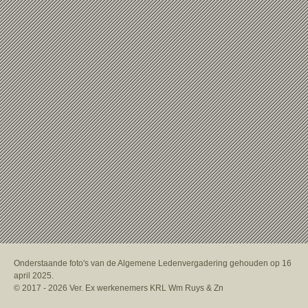
Onderstaande foto's van de Algemene Ledenvergadering gehouden op 16
april 2025.
© 2017 - 2026 Ver. Ex werkenemers KRL Wm Ruys & Zn