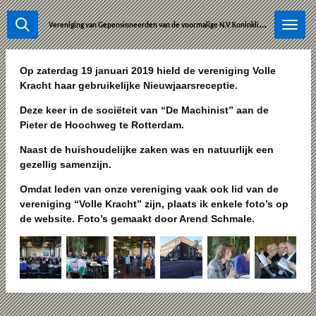
Ga
V
ereniging van Gepensioneerden van de voormalige N.V.Koninklijke Rotterdamsche Lloyd-Wm Ruys & Zonen.
direct
naar
de
Op zaterdag 19 januari 2019 hield de vereniging Volle
hoofdinhoud
Kracht haar gebruikelijke Nieuwjaarsreceptie.
Deze keer in de sociëteit van “De Machinist” aan de
Pieter de Hoochweg te Rotterdam.
Naast de huishoudelijke zaken was en natuurlijk een
gezellig samenzijn.
Omdat leden van onze vereniging vaak ook lid van de
vereniging “Volle Kracht” zijn, plaats ik enkele foto’s op
de website. Foto’s gemaakt door Arend Schmale.